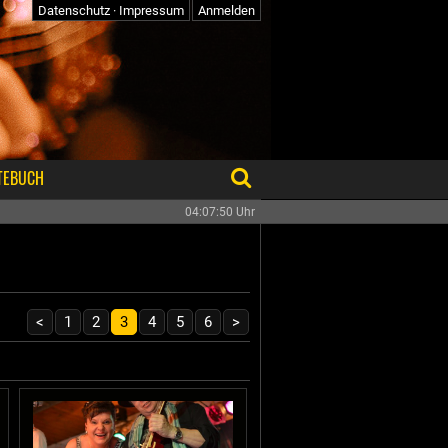
Datenschutz
·
Impressum
Anmelden
TEBUCH
04:07:50
Uhr
<
1
2
3
4
5
6
>