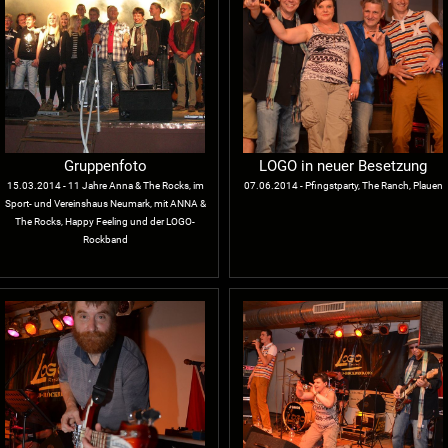
Gruppenfoto
LOGO in neuer Besetzung
15.03.2014 - 11 Jahre Anna & The Rocks, im
07.06.2014 - Pfingstparty, The Ranch, Plauen
Sport- und Vereinshaus Neumark, mit ANNA &
The Rocks, Happy Feeling und der LOGO-
Rockband