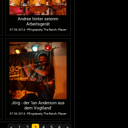
Andree hinter seienm
Arbeitsgerät
07.06.2014 - Pfingstparty, The Ranch, Plauen
Jörg - der 'Ian Anderson aus
dem Vogtland'
07.06.2014 - Pfingstparty, The Ranch, Plauen
<
1
2
3
4
5
6
>