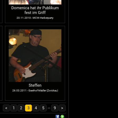
Domenica hat ihr Publikum
fest im Griff
20.11.2010 - MCW-Herbstparty
Steffen
26.03.2011 - Gasthof Mädler (Zwickau)
…
<
1
2
3
4
5
9
>