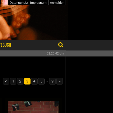
Datenschutz
·
Impressum
Anmelden
TEBUCH
02:20:42
Uhr
…
<
1
2
3
4
5
9
>