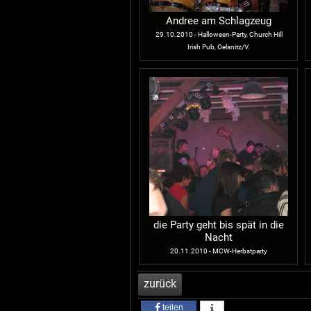
Andree am Schlagzeug
29.10.2010 - Halloween-Party, Church Hill
Irish Pub, Oelsnitz/V.
die Party geht bis spät in die
Nacht
20.11.2010 - MCW-Herbstparty
teilen