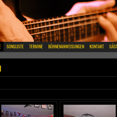
E
SONGLISTE
TERMINE
BÜHNENANWEISUNGEN
KONTAKT
GÄS
1